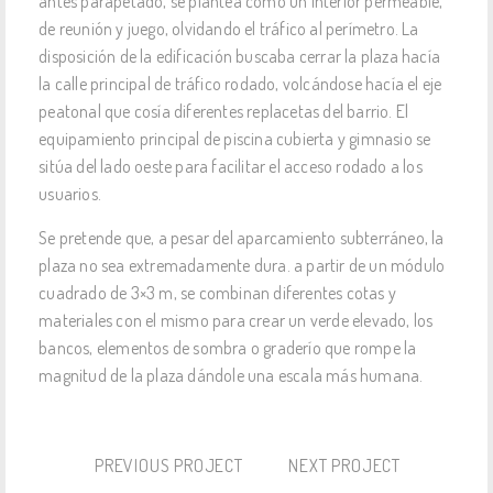
antes parapetado, se plantea como un interior permeable,
de reunión y juego, olvidando el tráfico al perímetro. La
disposición de la edificación buscaba cerrar la plaza hacía
la calle principal de tráfico rodado, volcándose hacía el eje
peatonal que cosía diferentes replacetas del barrio. El
equipamiento principal de piscina cubierta y gimnasio se
sitúa del lado oeste para facilitar el acceso rodado a los
usuarios.
Se pretende que, a pesar del aparcamiento subterráneo, la
plaza no sea extremadamente dura. a partir de un módulo
cuadrado de 3×3 m, se combinan diferentes cotas y
materiales con el mismo para crear un verde elevado, los
bancos, elementos de sombra o graderío que rompe la
magnitud de la plaza dándole una escala más humana.
PREVIOUS PROJECT
NEXT PROJECT